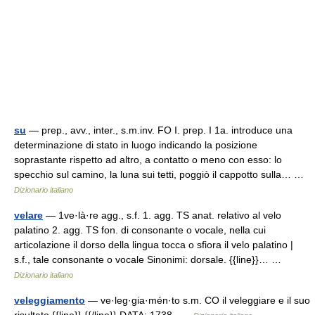
su
— prep., avv., inter., s.m.inv. FO I. prep. I 1a. introduce una
determinazione di stato in luogo indicando la posizione
soprastante rispetto ad altro, a contatto o meno con esso: lo
specchio sul camino, la luna sui tetti, poggiò il cappotto sulla… …
Dizionario italiano
velare
— 1ve·là·re agg., s.f. 1. agg. TS anat. relativo al velo
palatino 2. agg. TS fon. di consonante o vocale, nella cui
articolazione il dorso della lingua tocca o sfiora il velo palatino |
s.f., tale consonante o vocale Sinonimi: dorsale. {{line}}… …
Dizionario italiano
veleggiamento
— ve·leg·gia·mén·to s.m. CO il veleggiare e il suo