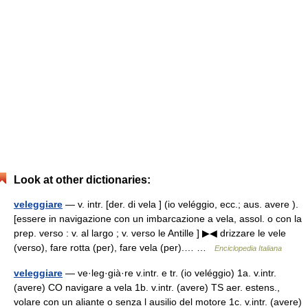
Look at other dictionaries:
veleggiare
— v. intr. [der. di vela ] (io veléggio, ecc.; aus. avere ).
[essere in navigazione con un imbarcazione a vela, assol. o con la
prep. verso : v. al largo ; v. verso le Antille ] ▶◀ drizzare le vele
(verso), fare rotta (per), fare vela (per).… …
Enciclopedia Italiana
veleggiare
— ve·leg·già·re v.intr. e tr. (io veléggio) 1a. v.intr.
(avere) CO navigare a vela 1b. v.intr. (avere) TS aer. estens.,
volare con un aliante o senza l ausilio del motore 1c. v.intr. (avere)