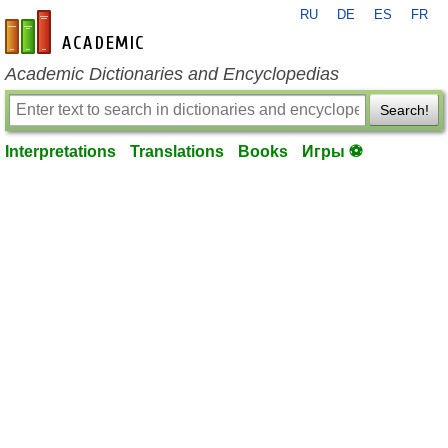
RU
DE
ES
FR
en-academic.com
Academic Dictionaries and Encyclopedias
Search!
Interpretations
Translations
Books
Игры ⚽