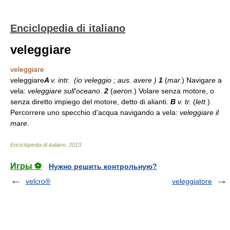
Enciclopedia di italiano
veleggiare
veleggiare
veleggiare
A
v. intr. (
io veleggio ; aus.
avere )
1
(
mar.
) Navigare a
vela:
veleggiare sull'oceano
.
2
(
aeron.
) Volare senza motore, o
senza diretto impiego del motore, detto di alianti.
B
v. tr.
(
lett.
)
Percorrere uno specchio d'acqua navigando a vela:
veleggiare il
mare
.
Enciclopedia di italiano
.
2013
.
Игры ⚽
Нужно решить контрольную?
velcro®
veleggiatore