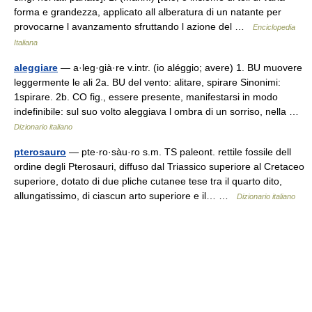
forma e grandezza, applicato all alberatura di un natante per
provocarne l avanzamento sfruttando l azione del …
Enciclopedia
Italiana
aleggiare
— a·leg·già·re v.intr. (io aléggio; avere) 1. BU muovere
leggermente le ali 2a. BU del vento: alitare, spirare Sinonimi:
1spirare. 2b. CO fig., essere presente, manifestarsi in modo
indefinibile: sul suo volto aleggiava l ombra di un sorriso, nella …
Dizionario italiano
pterosauro
— pte·ro·sàu·ro s.m. TS paleont. rettile fossile dell
ordine degli Pterosauri, diffuso dal Triassico superiore al Cretaceo
superiore, dotato di due pliche cutanee tese tra il quarto dito,
allungatissimo, di ciascun arto superiore e il… …
Dizionario italiano