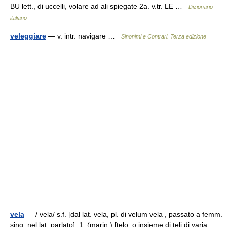
BU lett., di uccelli, volare ad ali spiegate 2a. v.tr. LE …
Dizionario
italiano
veleggiare
— v. intr. navigare …
Sinonimi e Contrari. Terza edizione
vela
— / vela/ s.f. [dal lat. vela, pl. di velum vela , passato a femm.
sing. nel lat. parlato]. 1. (marin.) [telo, o insieme di teli di varia