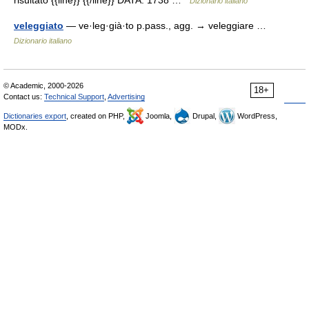
risultato {{line}} {{/line}} DATA: 1738 …
Dizionario italiano
veleggiato
— ve·leg·già·to p.pass., agg. → veleggiare …
Dizionario italiano
© Academic, 2000-2026
18+
Contact us:
Technical Support
,
Advertising
Dictionaries export
, created on PHP,
Joomla,
Drupal,
WordPress,
MODx.